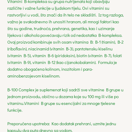
Vitamini B-kompleksa su grupa nutrijenata koji obavljaju
različite i važne funkcije u ljudskom tijelu. Ovi vitamini su
rastvorljivi u vodi, što znači da ih telo ne skladišti. Iz tog razloga,
važno je svakodnevno ih unositi hranom, ali mnogi faktori kao
što su godine, trudnoća, prehrana, genetika, kao i uzimanje
lijekova i alkohola povećavaju rizik od nedostatka B-kompleksa.
Ovaj proizvod kombinuje svih osam vitamina B: B-1 (tiamin), B-2
(riboflavin), niacinamid (vitamin B-3), pantotensku kiselinu
(vitamin B-5), vitamin B-6 (piridoksin), biotin (vitamin B-7), folati
(vitamin B-9), vitamin B-12 (kao cijanokobalamin). Formula je
dodatno obogaćena kolinom, inozitolom i para-
aminobenzojevom kiselinom.
B-100 Complex je suplemenat koji sadrži sve vitamine B grupe u
jednom proizvodu, obično u dozama koje su 100 mg ili više po
vitaminu.Vitamini B grupe su esencijalni za mnoge tjelesne
funkcije.
Preporučena upotreba: Kao dodatak prehrani, uzmite jednu
kapsulu dva puta dnevno sa vodom.