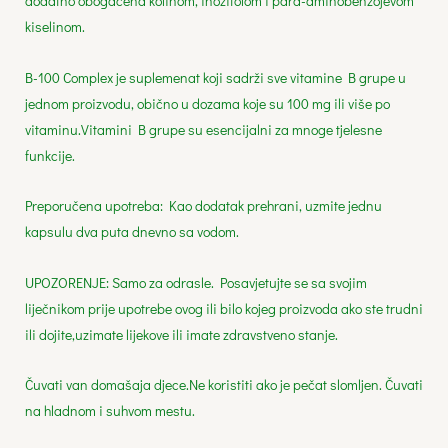
dodatno obogaćena kolinom, inozitolom i para-aminobenzojevom
kiselinom.
B-100 Complex je suplemenat koji sadrži sve vitamine B grupe u
jednom proizvodu, obično u dozama koje su 100 mg ili više po
vitaminu.Vitamini B grupe su esencijalni za mnoge tjelesne
funkcije.
Preporučena upotreba: Kao dodatak prehrani, uzmite jednu
kapsulu dva puta dnevno sa vodom.
UPOZORENJE: Samo za odrasle. Posavjetujte se sa svojim
liječnikom prije upotrebe ovog ili bilo kojeg proizvoda ako ste trudni
ili dojite,uzimate lijekove ili imate zdravstveno stanje.
Čuvati van domašaja djece.Ne koristiti ako je pečat slomljen. Čuvati
na hladnom i suhvom mestu.