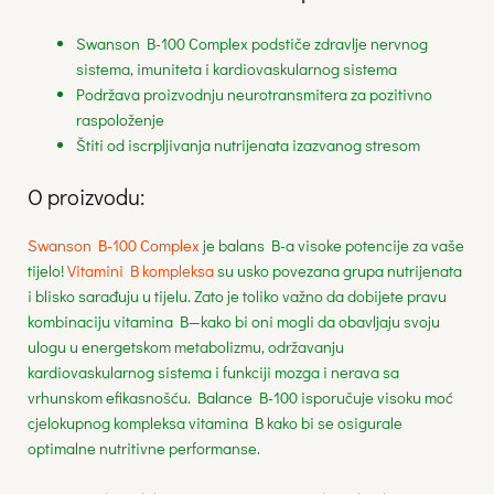
Swanson B-100 Complex podstiče zdravlje nervnog
sistema, imuniteta i kardiovaskularnog sistema
Podržava proizvodnju neurotransmitera za pozitivno
raspoloženje
Štiti od iscrpljivanja nutrijenata izazvanog stresom
O proizvodu:
Swanson B-100 Complex
je balans B-a visoke potencije za vaše
tijelo!
Vitamini B kompleksa
su usko povezana grupa nutrijenata
i blisko sarađuju u tijelu. Zato je toliko važno da dobijete pravu
kombinaciju vitamina B—kako bi oni mogli da obavljaju svoju
ulogu u energetskom metabolizmu, održavanju
kardiovaskularnog sistema i funkciji mozga i nerava sa
vrhunskom efikasnošću. Balance B-100 isporučuje visoku moć
cjelokupnog kompleksa vitamina B kako bi se osigurale
optimalne nutritivne performanse.