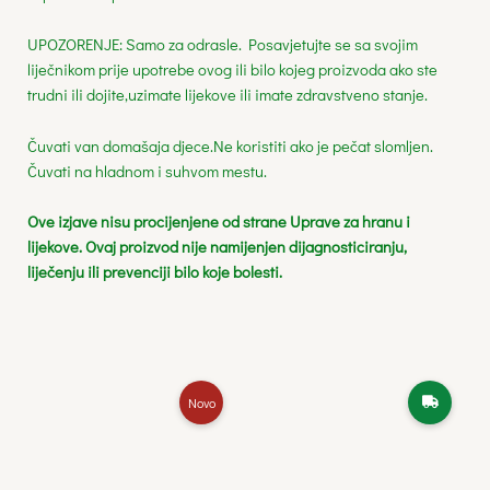
UPOZORENJE: Samo za odrasle. Posavjetujte se sa svojim
liječnikom prije upotrebe ovog ili bilo kojeg proizvoda ako ste
trudni ili dojite,uzimate lijekove ili imate zdravstveno stanje.
Čuvati van domašaja djece.Ne koristiti ako je pečat slomljen.
Čuvati na hladnom i suhvom mestu.
Ove izjave nisu procijenjene od strane Uprave za hranu i
lijekove. Ovaj proizvod nije namijenjen dijagnosticiranju,
liječenju ili prevenciji bilo koje bolesti.
Novo