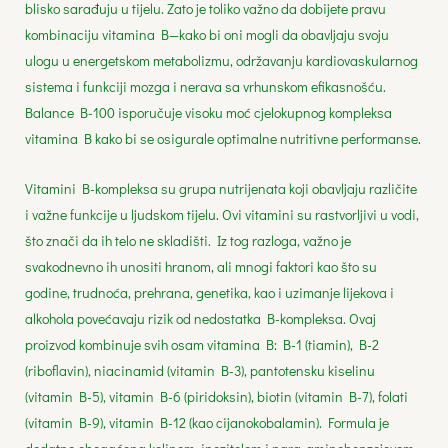
blisko sarađuju u tijelu. Zato je toliko važno da dobijete pravu
kombinaciju vitamina B—kako bi oni mogli da obavljaju svoju
ulogu u energetskom metabolizmu, održavanju kardiovaskularnog
sistema i funkciji mozga i nerava sa vrhunskom efikasnošću.
Balance B-100 isporučuje visoku moć cjelokupnog kompleksa
vitamina B kako bi se osigurale optimalne nutritivne performanse.
Vitamini B-kompleksa su grupa nutrijenata koji obavljaju različite
i važne funkcije u ljudskom tijelu. Ovi vitamini su rastvorljivi u vodi,
što znači da ih telo ne skladišti. Iz tog razloga, važno je
svakodnevno ih unositi hranom, ali mnogi faktori kao što su
godine, trudnoća, prehrana, genetika, kao i uzimanje lijekova i
alkohola povećavaju rizik od nedostatka B-kompleksa. Ovaj
proizvod kombinuje svih osam vitamina B: B-1 (tiamin), B-2
(riboflavin), niacinamid (vitamin B-3), pantotensku kiselinu
(vitamin B-5), vitamin B-6 (piridoksin), biotin (vitamin B-7), folati
(vitamin B-9), vitamin B-12 (kao cijanokobalamin). Formula je