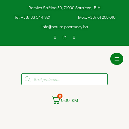
Ramiza Salčina 39, 71000 Sarajevo, BiH
Tel: +387 33 544 921
Mob: +387 61 208 018
info@naturalpharmacy.ba
Products
search
0
0,00
KM