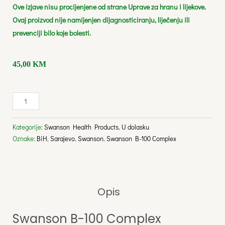
Ove izjave nisu procijenjene od strane Uprave za hranu i lijekove.
Ovaj proizvod nije namijenjen dijagnosticiranju, liječenju ili
prevenciji bilo koje bolesti.
45,00
KM
Swanson
B-
100
Complex
Kategorije:
Swanson Health Products
,
U dolasku
količina
Oznake:
BiH
,
Sarajevo
,
Swanson
,
Swanson B-100 Complex
Opis
Swanson B-100 Complex